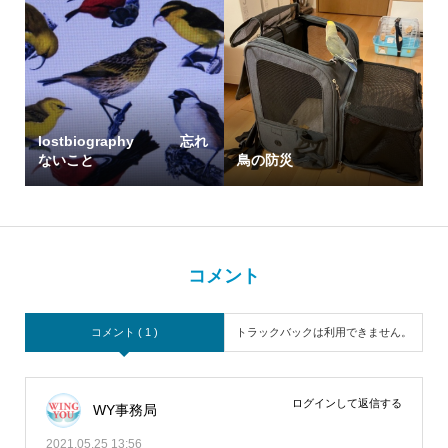
lostbiography 忘れ
ないこと
鳥の防災
コメント
コメント ( 1 )
トラックバックは利用できません。
ログインして返信する
WY事務局
2021.05.25 13:56