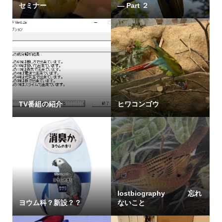
セミナー
― Part ２
TV番組の紹介
ヒワコンゴウ
lostbiography 忘れ
ヨウム科？新設？？
ないこと