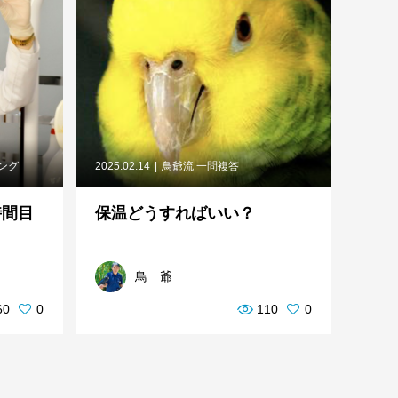
ニング
2025.02.14
鳥爺流 一問複答
時間目
保温どうすればいい？
鳥 爺
60
0
110
0