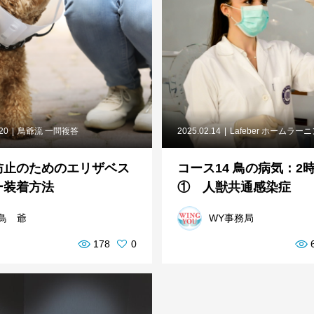
.20
鳥爺流 一問複答
2025.02.14
Lafeber ホームラー
防止のためのエリザベス
コース14 鳥の病気：2
ー装着方法
① 人獣共通感染症
鳥 爺
WY事務局
178
0