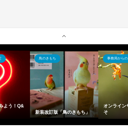
定
鳥のきもち
事務局からの
みよう！Q&
オンライン
新装改訂版「鳥のきもち」
そ