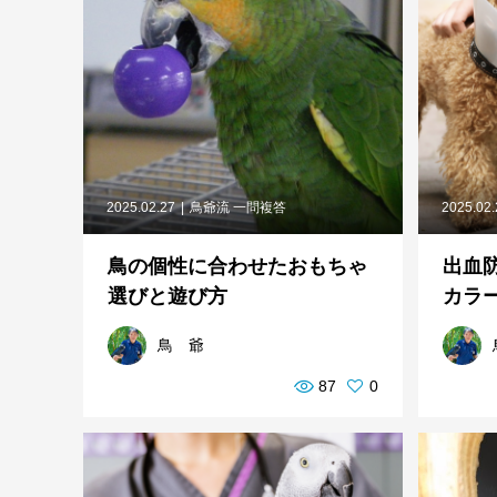
2025.02.27
鳥爺流 一問複答
2025.02
鳥の個性に合わせたおもちゃ
出血
選びと遊び方
カラ
鳥 爺
87
0