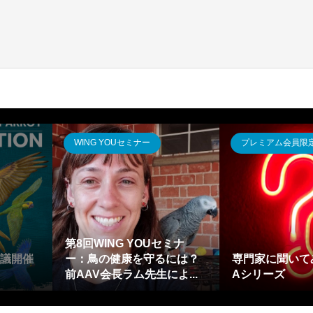
WING YOUセミナー
プレミアム会員限
第8回WING YOUセミナ
会議開催
ー：鳥の健康を守るには？
専門家に聞いて
前AAV会長ラム先生によ...
Aシリーズ