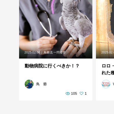
2025.02.06
鳥爺流 一問複答
2025.02
動物病院に行くべきか！？
ロロ
れた
鳥 爺
105
1