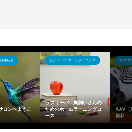
お知らせ
ラフィーバ ホームラーニング
海外情
ラフィーバ：鳥飼いさんの
サロンへようこ
ためのホームラーニングコ
AAV
ース
資料