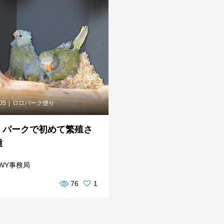
.05
ロロパーク便り
・パークで初めて繁殖さ
種
WY事務局
76
1