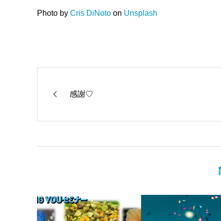
Photo by
Cris DiNoto
on
Unsplash
感謝♡