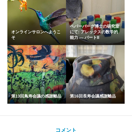
ペパーバーグ博士の研究室
オンラインサロンへようこ
にて: アレックスの数学的
そ
能力 — パートII
第13回鳥寿会議の感謝離品
第16回長寿会議感謝離品
コメント