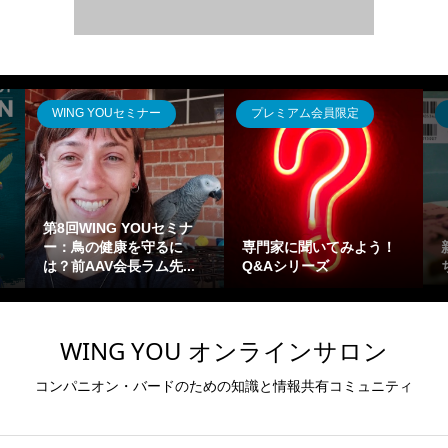
会員限定
鳥のきもち
事務局からのお知ら
いてみよう！
新装改訂版「鳥のきも
オンラインサロン
ーズ
ち」
こそ
WING YOU オンラインサロン
コンパニオン・バードのための知識と情報共有コミュニティ