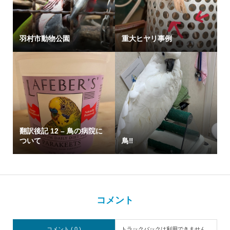
羽村市動物公園
重大ヒヤリ事例
翻訳後記 12 – 鳥の病院に
ついて
鳥‼️
コメント
コメント ( 0 )
トラックバックは利用できません。