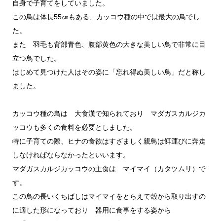
自身で子育てをしていました。
この鳥は体長55㎝もある、カッコウ種の中では最大の鳥でし
た。
また 羽毛も背部青色、腹部黄色の大きな美しい鳥で非常に目
立つ鳥でした。
はじめて見つけた人はその姿に「忘れ得ぬ美しい鳥」だと称し
ました。
カッコウ種の鳥は 大食漢で知られており マダガスカルジカ
ッコウも多くの食料を必要としました。
特に子育ての際、ヒナの食欲はすざましく親鳥は餌運びに奔走
しなければならなかったといいます。
マダガスカルジカッコウの主食は マイマイ（カタツムリ）で
す。
この鳥の長いくちばしはマイマイをとらえて殻から取り出すの
に適した形になっており 器用に食事をする姿から