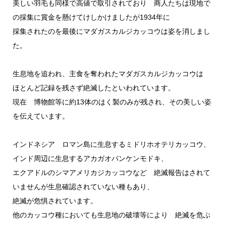
美しい羽毛も同様で高値で取引されており 商人たちは現地で
の採集に賞金を懸けてけしかけましたが1934年に
採集されたのを最後にマダガスカルジカッコウは姿を消しまし
た。
生息地を追われ、主食を奪われたマダガスカルジカッコウは
ほとんど記録を残さず絶滅したといわれています。
現在 博物館等に約13体のはく製のみが残され、その美しい姿
を伝えています。
インドネシア ロマン島に生息するミドリホオテリカッコウ、
インド周辺に生息するアカガオバンケンモドキ、
エクアドルのシマアメリカジカッコウなど 絶滅報告はされて
いませんが生息確認されていない種もあり、
絶滅が危惧されています。
他のカッコウ種においても生息地の破壊等により 絶滅を危ぶ