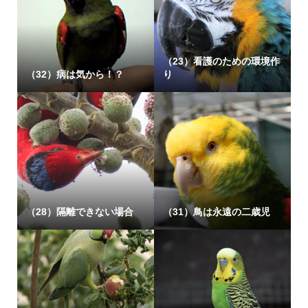
（23）看護のための環境作
（32）病は気から！？
り
（28）隔離できない場合
（31）鳥は永遠の二歳児