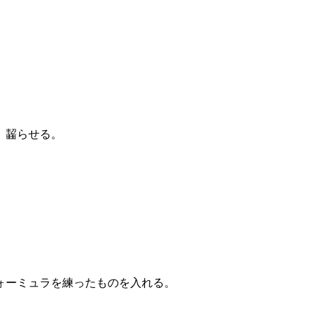
。
、齧らせる。
ォーミュラを練ったものを入れる。