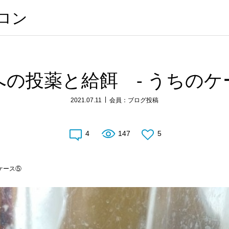
サロン
への投薬と給餌 - うちのケ
2021.07.11
会員：ブログ投稿
4
147
5
ケース⑤