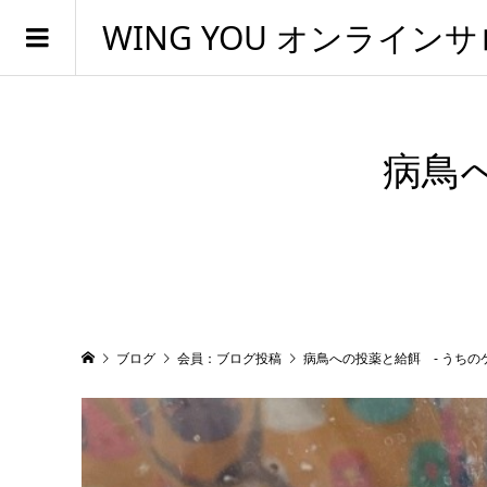
WING YOU オンライン
病鳥
ブログ
会員：ブログ投稿
病鳥への投薬と給餌 - うちの