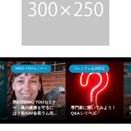
G YOUセミナー
プレミアム会員限定
鳥のきもち
ING YOUセミナ
の健康を守るに
専門家に聞いてみよう！
新装改訂版「
AV会長ラム先...
Q&Aシリーズ
ち」