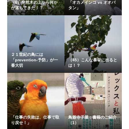
（6）突然木の上から何か
「オカメインコ vs オオバ
が落ちてきた！？
タン」
２１世紀の鳥には
「prevention-予防」が一
（45）こんな暴挙に出ると
番大切
は！？
「仕事の失敗は、仕事で取
鳥爺寺子屋：書籍のご紹介
り戻せ！」
（1）