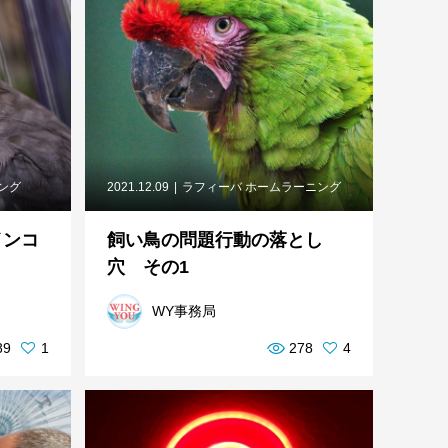
ニング
2021.12.09
ラフィーバ ホームラーニング
インコ
飼い鳥の問題行動の落とし
穴 その1
WY事務局
89
1
278
4