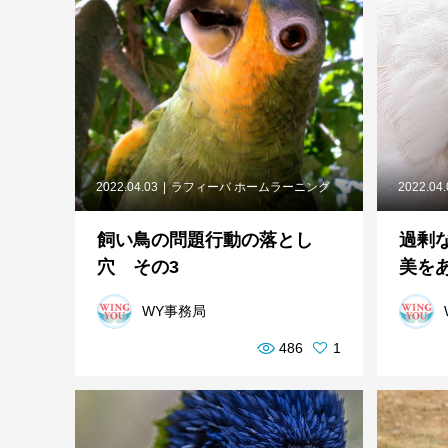
2022.04.03
ラフィーバ ホームラーニング
2022.04
飼い鳥の問題行動の落とし
過剰
穴 その3
美を
WY事務局
486
1