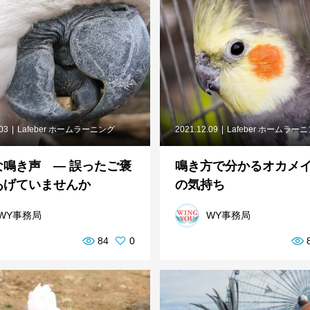
.03
Lafeber ホームラーニング
2021.12.09
Lafeber ホームラー
な鳴き声 ― 誤ったご褒
鳴き方で分かるオカメ
あげていませんか
の気持ち
WY事務局
WY事務局
84
0