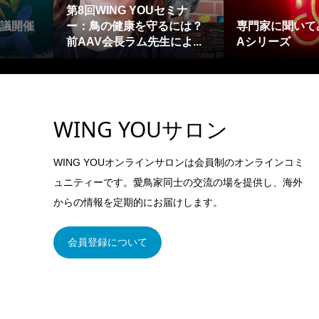
第8回WING YOUセミナ
会議開催
ー：鳥の健康を守るには？
専門家に聞いて
前AAV会長ラム先生によ...
Aシリーズ
WING YOUサロン
WING YOUオンラインサロンは会員制のオンラインコミ
ュニティーです。愛鳥家同士の交流の場を提供し、海外
からの情報を定期的にお届けします。
会員登録について