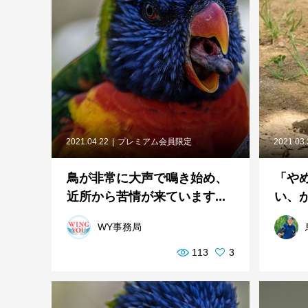
2021.04.22
プレミアム会員限定
2021.03
鳥が非常に大声で鳴き始め、
「や
近所から苦情が来ています...
い、
WY事務局
113
3