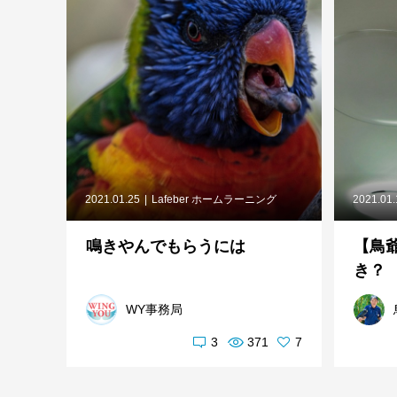
2021.01.25
Lafeber ホームラーニング
2021.01
鳴きやんでもらうには
【鳥
き？
WY事務局
3
371
7