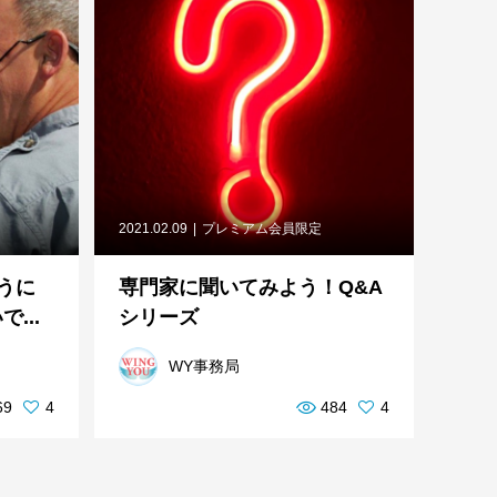
2021.02.09
プレミアム会員限定
うに
専門家に聞いてみよう！Q&A
...
シリーズ
WY事務局
69
4
484
4