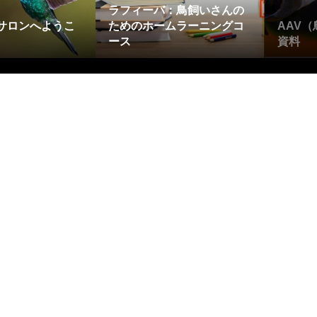
ラフィーバ：鳥飼いさんの
サロンへようこ
ためのホームラーニングコ
AAV
ース
資料