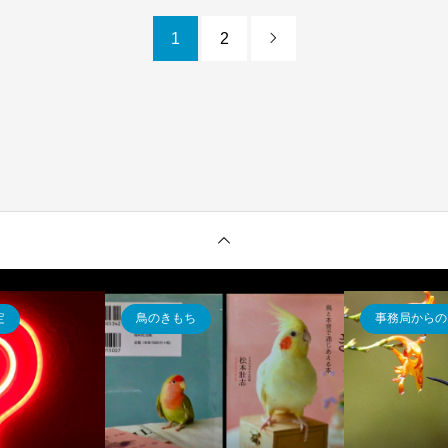
1
2

定
鳥のきもち
事務局からの