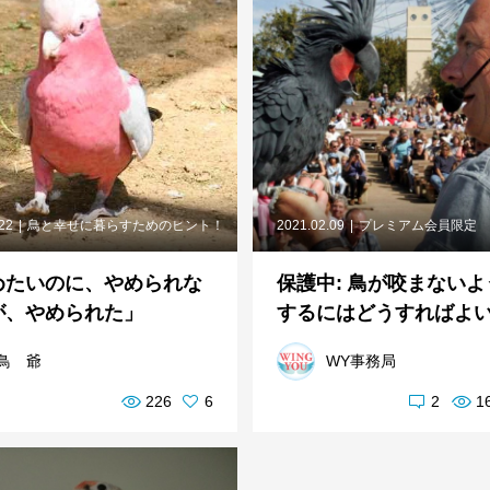
.22
鳥と幸せに暮らすためのヒント！
2021.02.09
プレミアム会員限定
めたいのに、やめられな
保護中: 鳥が咬まないよ
が、やめられた」
するにはどうすればよいで
鳥 爺
WY事務局
226
6
2
1