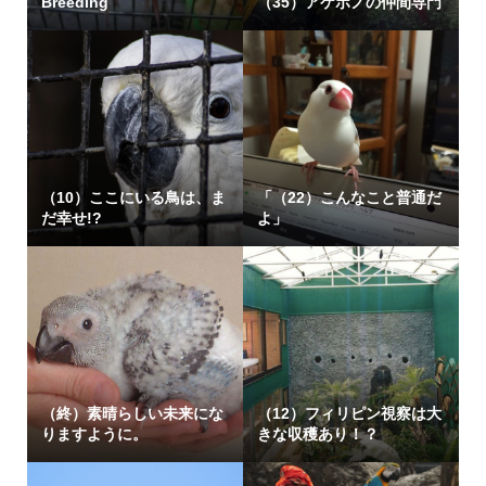
Breeding
（35）アケボノの仲間専門
（10）ここにいる鳥は、ま
「（22）こんなこと普通だ
だ幸せ!?
よ」
（終）素晴らしい未来にな
（12）フィリピン視察は大
りますように。
きな収穫あり！？