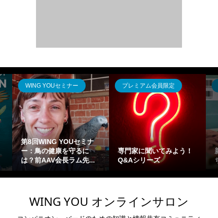
WING YOUセミナー
プレミアム会員限定
第8回WING YOUセミナ
ー：鳥の健康を守るに
専門家に聞いてみよう！
は？前AAV会長ラム先...
Q&Aシリーズ
WING YOU オンラインサロン