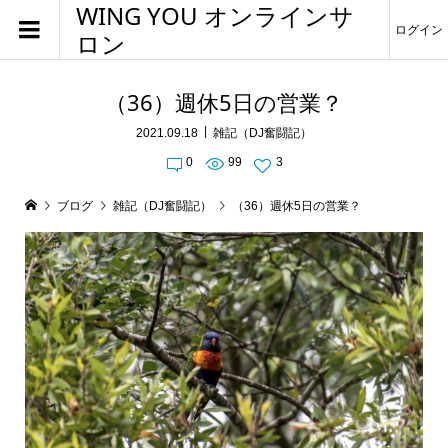
WING YOU オンラインサ
ログイン
ロン
（36）週休5日の営業？
2021.09.18
雑記（DJ奮闘記）
0
99
3
ブログ
雑記（DJ奮闘記）
（36）週休5日の営業？