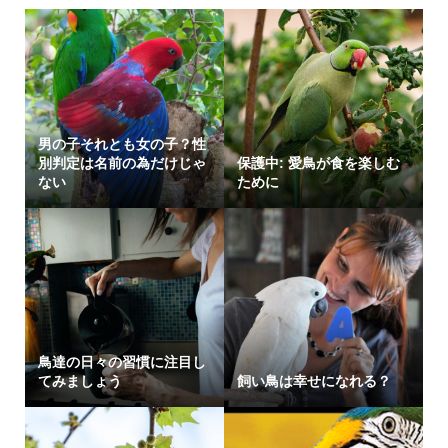
男の子それとも女の子？性
別判定は名前の為だけじゃ
保護中: 愛鳥が食を楽しむ
ない
ために
鳥達の日々の習慣に注目し
てみましょう
飼い鳥は幸せになれる？