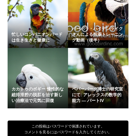
バーバラ・ハイデンライク
忙しいコンパニオンバード
さんによる投薬トレーニン
は生き生きと健康に
グ動画（後半）
カカトゥのボギー 慢性的な
ペパーバーグ博士の研究室
総排泄腔の脱肛を治す新し
にて: アレックスの数学的
い治療法で元気に回復
能力 — パートIV
この投稿はパスワードで保護されています。
コメントを見るにはパスワードを入力してください。