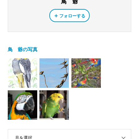
鳥 爺
フォローする
鳥 爺の写真
月を選択