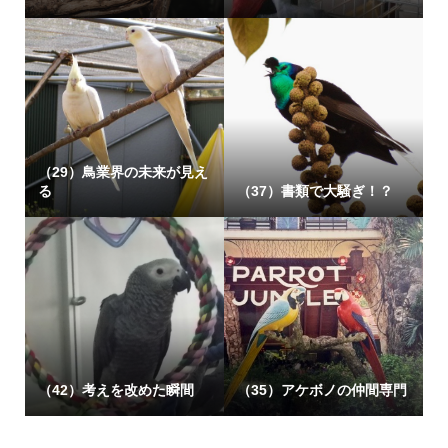
（29）鳥業界の未来が見え
る
（37）書類で大騒ぎ！？
（42）考えを改めた瞬間
（35）アケボノの仲間専門