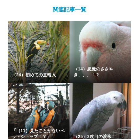
関連記事一覧
（14）悪魔のささや
（24）初めての直輸入
き、、、！？
「（11）見たことがないペ
ットショップ！？」
（25）2度目の渡米