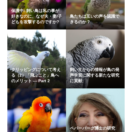
保護中: 飼い鳥は私の事が
好きなのに、なぜ夫・妻/子
鳥たちは互いの声を認識で
どもを攻撃するのですか?
きるのか？
クリッピングについて考え
飼い主からの情報が鳥の発
る（2）「飛ぶこと」鳥へ
声学習に関する新たな研究
のメリット ― Part 2
に貢献
ペパーバーグ博士の研究