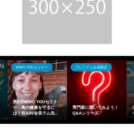
WING YOUセミナー
プレミアム会員限定
第8回WING YOUセミナ
ー：鳥の健康を守るに
専門家に聞いてみよう！
は？前AAV会長ラム先...
Q&Aシリーズ