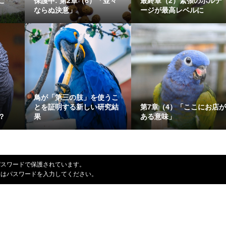
こ
保護中: 第2章（6）「並々
最終章（2）緊張のボルテ
ならぬ決意」
ージが最高レベルに
鳥が「第三の肢」を使うこ
とを証明する新しい研究結
第7章（4）「ここにお店
？
果
ある意味」
パスワードで保護されています。
にはパスワードを入力してください。