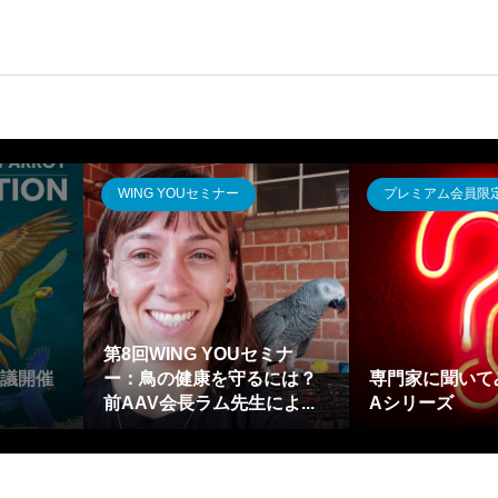
WING YOUセミナー
プレミアム会員限
第8回WING YOUセミナ
会議開催
ー：鳥の健康を守るには？
専門家に聞いて
前AAV会長ラム先生によ...
Aシリーズ