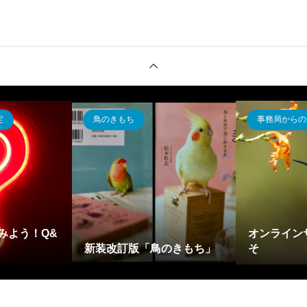
定
鳥のきもち
事務局からの
みよう！Q&
オンライン
新装改訂版「鳥のきもち」
そ