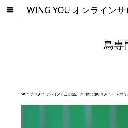
WING YOU オンライン
鳥専
ブログ
プレミアム会員限定
,
専門家に訊いてみよう
鳥専