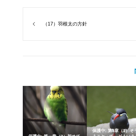
（17）羽根太の方針
保護中: 第5章（1）そ