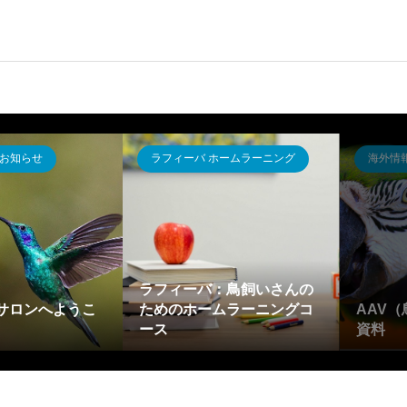
お知らせ
ラフィーバ ホームラーニング
海外情
ラフィーバ：鳥飼いさんの
サロンへようこ
ためのホームラーニングコ
AAV
ース
資料