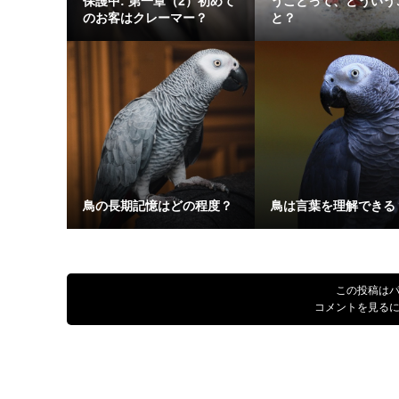
保護中: 第一章（2）初めて
うことって、どういう
のお客はクレーマー？
と？
鳥の長期記憶はどの程度？
鳥は言葉を理解できる
この投稿は
コメントを見る