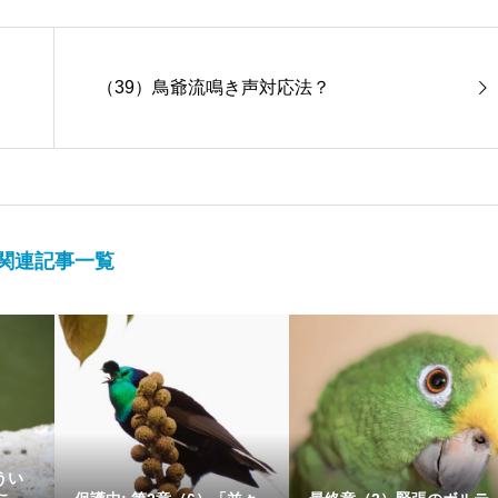
（39）鳥爺流鳴き声対応法？
関連記事一覧
うい