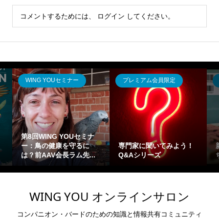
コメントするためには、
ログイン
してください。
WING YOUセミナー
プレミアム会員限定
第8回WING YOUセミナ
ー：鳥の健康を守るに
専門家に聞いてみよう！
は？前AAV会長ラム先...
Q&Aシリーズ
WING YOU オンラインサロン
コンパニオン・バードのための知識と情報共有コミュニティ