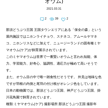
オウム)
2021.03.31
2
39
2
那須どうぶつ王国 王国タウンエリアにある「保全の森」という
屋内施設ではニホンライチョウ、スナネコ、アムールヤマネ
コ、ニホンリスなどに加えて、ニュージーランドの固有種ミヤ
マオウム(ケア)が飼育展示されています。
このミヤマオウムは世界で一番賢いオウムと言われ知能、体
力、学習能力、好奇心、協調性、適応力が極めて高いそうで
す。
また、オウム目の中で唯一雑食性だそうです。 外見は地味な色
ですが羽根の内側と尾羽の付け根がオレンジ色をしています。
日本の動物園では、那須どうぶつ王国、神戸どうぶつ王国、掛
川花鳥園で飼育されています。
種類:ミヤマオウム(ケア) 撮影場所:那須どうぶつ王国 撮影年