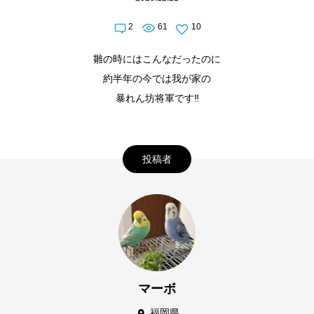
2
61
10
雛の時にはこんなだったのに
約半年の今では我が家の
暴れん坊将軍です‼️
投稿者
マーボ
福岡県