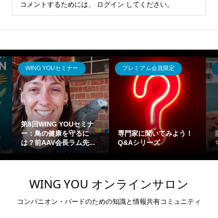
コメントするためには、
ログイン
してください。
WING YOUセミナー
プレミアム会員限定
第8回WING YOUセミナ
ー：鳥の健康を守るに
専門家に聞いてみよう！
は？前AAV会長ラム先...
Q&Aシリーズ
WING YOU オンラインサロン
コンパニオン・バードのための知識と情報共有コミュニティ