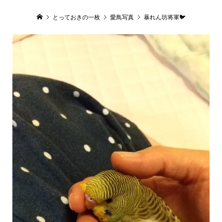
とっておきの一枚
愛鳥写真
暴れん坊将軍🐦️