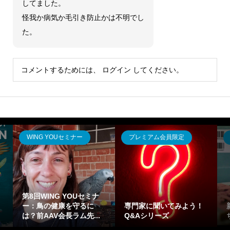
してました。
怪我か病気か毛引き防止かは不明でし
た。
コメントするためには、
ログイン
してください。
WING YOUセミナー
プレミアム会員限定
第8回WING YOUセミナ
ー：鳥の健康を守るに
専門家に聞いてみよう！
は？前AAV会長ラム先...
Q&Aシリーズ