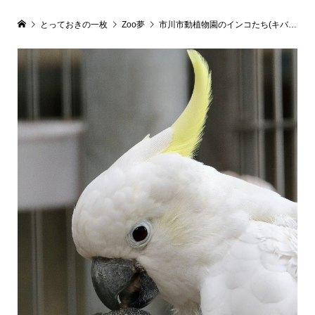
とっておきの一枚
Zoo夢
市川市動植物園のインコたち(キバタン)