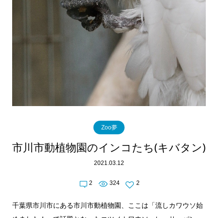
Zoo夢
市川市動植物園のインコたち(キバタン)
2021.03.12
2
324
2
千葉県市川市にある市川市動植物園、ここは「流しカワウソ始