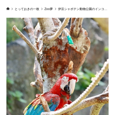
とっておきの一枚
Zoo夢
伊豆シャボテン動物公園のインコたち(ベニコンゴウインコ)