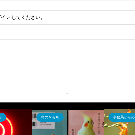
グイン
してください。
定
鳥のきもち
事務局からの