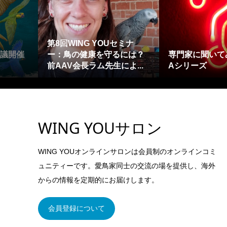
第8回WING YOUセミナ
会議開催
ー：鳥の健康を守るには？
専門家に聞いて
前AAV会長ラム先生によ...
Aシリーズ
WING YOUサロン
WING YOUオンラインサロンは会員制のオンラインコミ
ュニティーです。愛鳥家同士の交流の場を提供し、海外
からの情報を定期的にお届けします。
会員登録について