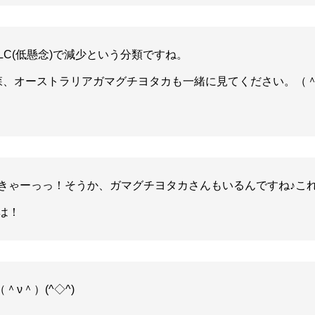
LC(低懸念)で減少という分類ですね。
森、オーストラリアガマグチヨタカも一緒に見てください。（
きゃーっっ！そうか、ガマグチヨタカさんもいるんですね♪こ
は！
ν＾）(^◇^)