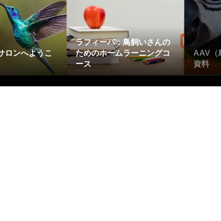
ラフィーバ：鳥飼いさんの
サロンへようこ
ためのホームラーニングコ
AAV
ース
資料