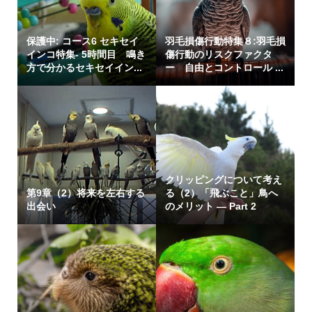
保護中: コース6 セキセイ
羽毛損傷行動特集８:羽毛損
インコ特集- 5時間目 鳴き
傷行動のリスクファクタ
方で分かるセキセイイン...
ー 自由とコントロール ...
クリッピングについて考え
第9章（2）将来を左右する
る（2）「飛ぶこと」鳥へ
出会い
のメリット ― Part 2