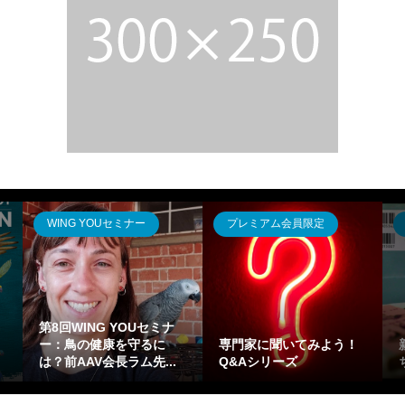
WING YOUセミナー
プレミアム会員限定
第8回WING YOUセミナ
ー：鳥の健康を守るに
専門家に聞いてみよう！
は？前AAV会長ラム先...
Q&Aシリーズ