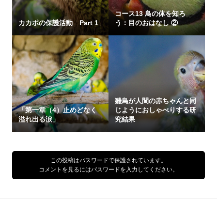
コース13 鳥の体を知ろ
カカポの保護活動 Part 1
う：目のおはなし ②
雛鳥が人間の赤ちゃんと同
「第一章（4）止めどなく
じようにおしゃべりする研
溢れ出る涙」
究結果
この投稿はパスワードで保護されています。
コメントを見るにはパスワードを入力してください。